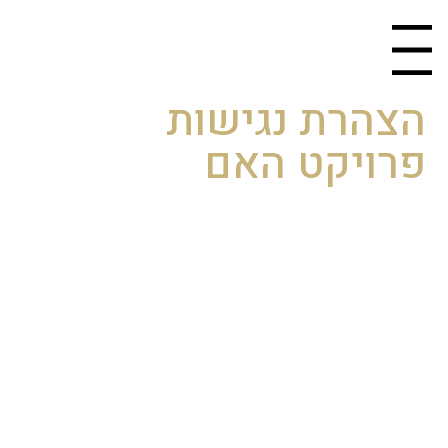
Menu
​הצהרת נגישות
פרויקט האם
חברת סופרין רואים חשיבות רבה במתן שירות שוויוני,
מכובד, נגיש ומקצועי. בהתאם לחוק שוויון זכויות
לאנשים עם מוגבלויות תשנ"ח-1998 ולתקנות שהותקנו
מכוחו, אנו משקיעים משאבים רבים ומאמצים בביצוע
התאמות הנגישות הנדרשות שמטרתן הן שאדם בעל
מוגבלות יוכל לקבל את השירותים הניתנים לכלל
הלקוחות, באופן עצמאי ושוויוני.
הצהרת נגישות זו מנוסחת בלשון זכר לצרכי נוחות
בלבד, והיא מתייחסת, כמובן, גם לנשים.