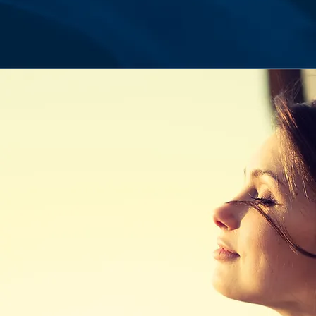
סביבת בניין מטופחת | חניון תת קרקעי | לובי
בעיצוב אדריכלי | חדרי אופניים ועגלות